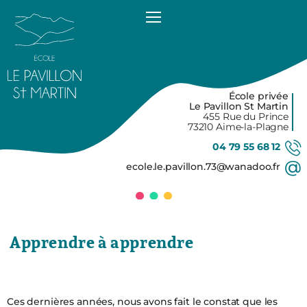
Accéder
au
contenu
principal
École privée
Le Pavillon St Martin
455 Rue du Prince
73210 Aime-la-Plagne
04 79 55 68 12
ecole.le.pavillon.73@wanadoo.fr
Apprendre à apprendre
Ces dernières années, nous avons fait le constat que les