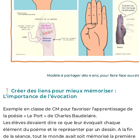
RETOUR
PROJETS
RETOUR
PROJET ÉDUCATIF
RETOUR
Modèle à partager dès 4 ans, pour faire face aux émo
CLASSES
TPS, PS ET MS
PROJET D’ÉTABLISSEMENT
SORTIES SPORTIVES
Créer des liens pour mieux mémoriser :
L’importance de l’évocation
GS ET CP
L’ANGLAIS DÈS LA GRANDE
TUTORAT
SECTION
Exemple en classe de CM pour favoriser l’apprentissage de
CP, CE1 ET CE2
VIE DE L’ÉCOLE
la poésie « Le Port » de Charles Baudelaire.
PROJETS PASSÉS
APPRENDRE À APPRENDRE
Les élèves devaient dire ce que leur évoquait chaque
CM1 ET CM2
élément du poème et le représenter par un dessin. A la fin
PASTORALE
de la séance, tout le monde avait soit mémorisé la première