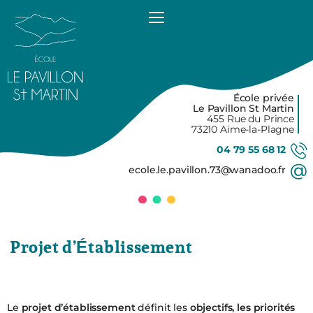
Accéder
au
contenu
principal
École privée
Le Pavillon St Martin
455 Rue du Prince
73210 Aime-la-Plagne
04 79 55 68 12
ecole.le.pavillon.73@wanadoo.fr
Projet d’Établissement
Le
projet d’établissement
définit les
objectifs, les priorités